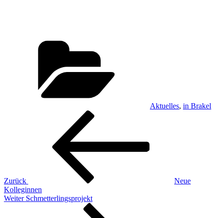
Kategorien
Aktuelles
,
in Brakel
Beitragsnavigation
Vorheriger
Beitrag
Zurück
Neue
Kolleginnen
Nächster
Weiter
Schmetterlingsprojekt
Beitrag