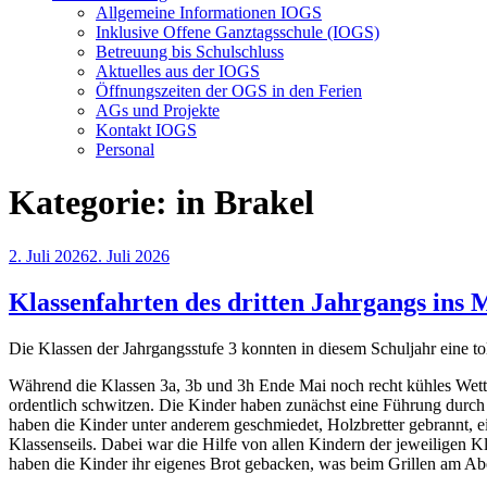
Allgemeine Informationen IOGS
Inklusive Offene Ganztagsschule (IOGS)
Betreuung bis Schulschluss
Aktuelles aus der IOGS
Öffnungszeiten der OGS in den Ferien
AGs und Projekte
Kontakt IOGS
Personal
Kategorie:
in Brakel
Veröffentlicht
2. Juli 2026
2. Juli 2026
am
Klassenfahrten des dritten Jahrgangs ins M
Die Klassen der Jahrgangsstufe 3 konnten in diesem Schuljahr eine toll
Während die Klassen 3a, 3b und 3h Ende Mai noch recht kühles Wetter 
ordentlich schwitzen. Die Kinder haben zunächst eine Führung durc
haben die Kinder unter anderem geschmiedet, Holzbretter gebrannt, ei
Klassenseils. Dabei war die Hilfe von allen Kindern der jeweiligen 
haben die Kinder ihr eigenes Brot gebacken, was beim Grillen am A