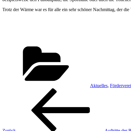
Trotz der Wärme war es für alle ein sehr schöner Nachmittag, der d
Kategorien
Aktuelles
,
Fördervere
Beitragsnavigation
Vorheriger
Beitrag
Zurück
Auftritte der