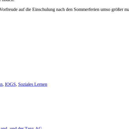
ie Vorfreude auf die Einschulung nach den Sommerferien umso größer ma
in
,
IOGS
,
Soziales Lernen
 Band- und der Tanz-AG