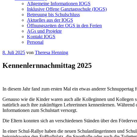
Allgemeine Informationen IOGS
Inklusive Offene Ganztagsschule (IOGS)
Betreuung bis Schulschluss
Aktuelles aus der IOGS
Öffnungszeiten der OGS in den Ferien
AGs und Projekte
Kontakt IOGS
Personal
Veröffentlicht
8. Juli 2025
von
Theresa Henning
am
Kennenlernnachmittag 2025
In diesem Jahr fand zum ersten Mal ein etwas anderer Schnuppertag f
Genauso wie die Kinder waren auch alle Kolleginnen und Kollegen s
natürlich auch ihre zukünftigen Lehrerinnen kennenlernen. Während d
Informationen zum Schulstart versorgt.
Die Eltern konnten sich an verschiedenen Ständen über den Förderver
In einer Schul-Rallye haben die neuen Schulanfängerinnen und Schula
beispielsweise den Fußballplatz, die Sporthalle oder auch die Toilette