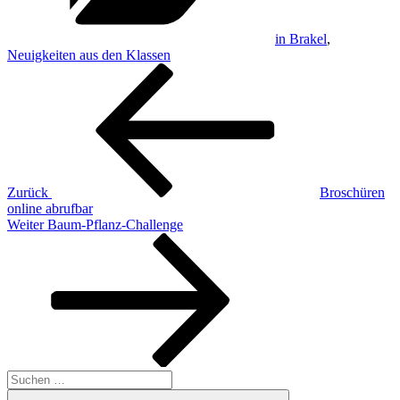
in Brakel
,
Neuigkeiten aus den Klassen
Beitragsnavigation
Vorheriger
Beitrag
Zurück
Broschüren
online abrufbar
Nächster
Weiter
Baum-Pflanz-Challenge
Beitrag
Suchen
nach:
Suchen