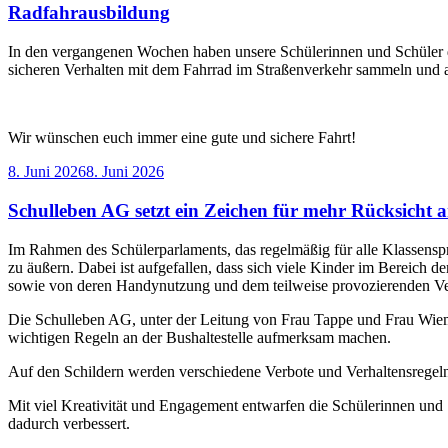
Radfahrausbildung
In den vergangenen Wochen haben unsere Schülerinnen und Schüler d
sicheren Verhalten mit dem Fahrrad im Straßenverkehr sammeln und 
Wir wünschen euch immer eine gute und sichere Fahrt!
Veröffentlicht
8. Juni 2026
8. Juni 2026
am
Schulleben AG setzt ein Zeichen für mehr Rücksicht an
Im Rahmen des Schülerparlaments, das regelmäßig für alle Klassenspr
zu äußern. Dabei ist aufgefallen, dass sich viele Kinder im Bereich d
sowie von deren Handynutzung und dem teilweise provozierenden Verh
Die Schulleben AG, unter der Leitung von Frau Tappe und Frau Wiemer
wichtigen Regeln an der Bushaltestelle aufmerksam machen.
Auf den Schildern werden verschiedene Verbote und Verhaltensregeln 
Mit viel Kreativität und Engagement entwarfen die Schülerinnen und S
dadurch verbessert.