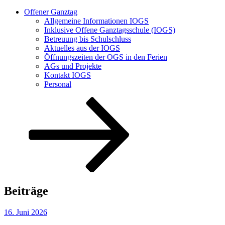
Offener Ganztag
Allgemeine Informationen IOGS
Inklusive Offene Ganztagsschule (IOGS)
Betreuung bis Schulschluss
Aktuelles aus der IOGS
Öffnungszeiten der OGS in den Ferien
AGs und Projekte
Kontakt IOGS
Personal
Nach
unten
zum
Inhalt
scrollen
Beiträge
Veröffentlicht
16. Juni 2026
am